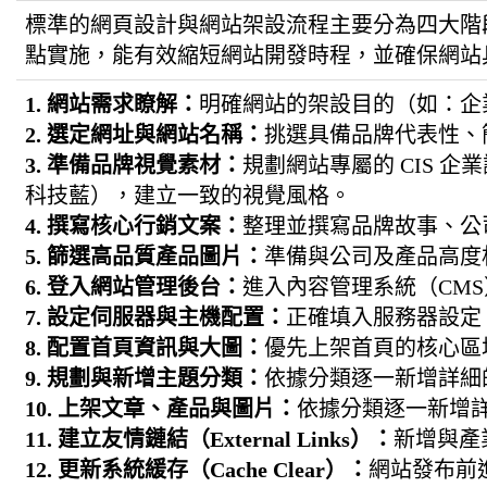
標準的網頁設計與網站架設流程主要分為四大階段
點實施，能有效縮短網站開發時程，並確保網站具
1. 網站需求瞭解：
明確網站的架設目的（如：企
2. 選定網址與網站名稱：
挑選具備品牌代表性、簡單
3. 準備品牌視覺素材：
規劃網站專屬的 CIS 企
科技藍），建立一致的視覺風格。
4. 撰寫核心行銷文案：
整理並撰寫品牌故事、公
5. 篩選高品質產品圖片：
準備與公司及產品高度
6. 登入網站管理後台：
進入內容管理系統（CM
7. 設定伺服器與主機配置：
正確填入服務器設定
8. 配置首頁資訊與大圖：
優先上架首頁的核心區塊
9. 規劃與新增主題分類：
依據分類逐一新增詳細
10. 上架文章、產品與圖片：
依據分類逐一新增
11. 建立友情鏈結（External Links）：
新增與產業
12. 更新系統緩存（Cache Clear）：
網站發布前進