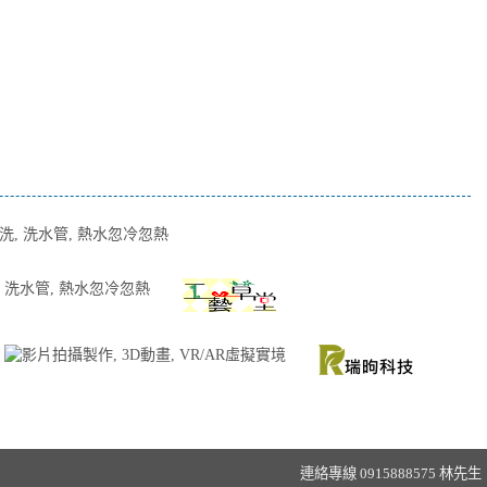
套件,架設網站,網站架設 ,修改模板,主機
連絡專線 0915888575
林先生