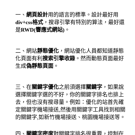
一、
網頁設計
用的語言的標準。設計最好用
div+css格式
，搜尋引擎有特別的算法，最好還
是
RWD(響應式網站)
。
二、網站
靜態優化
，網站優化人員都知道靜態
化頁面有利
搜索引擎收錄
。然而動態頁面最好
生成
偽靜態頁面
。
三、在
關鍵字優化
之前須選擇
關鍵字
，如果說
選擇關鍵字選的不好，你的關鍵字排名也排上
去，但也沒有搜尋量。例如：優化的站首先確
定關鍵字機場接送,然後用關鍵字工具找到相關
的關鍵字,如新竹機場接送、桃園機場接送等。
四、
關鍵字密度
對關鍵字排名很重要，控制在